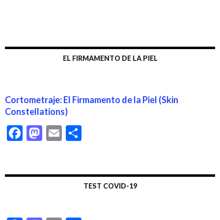
EL FIRMAMENTO DE LA PIEL
Cortometraje: El Firmamento de la Piel (Skin
Constellations)
F
M
E
C
ac
as
m
o
e
to
ai
m
b
d
l
p
TEST COVID-19
o
o
ar
o
n
ti