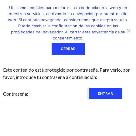
Utilizamos cookies para mejorar su experiencia en la web y en
Buscar
nuestros servicios, analizando su navegación por nuestro sitio
LLANES CLINICA CASTILLO MEDICOS ESPECIALISTAS
web. Si continúa navegando, consideramos que acepta su uso.
SALTAR
MENÚ
Puede cambiar la configuración de las cookies en las
AL
PRINCI
propiedades del navegador. Al cerrar esta advertencia da su
CONTENIDO
consentimiento.
PROTEGIDO: CITA PREVIA
CERRAR
MC MUTUAL
Este contenido está protegido por contraseña. Para verlo, por
favor, introduce tu contraseña a continuación:
Contraseña: