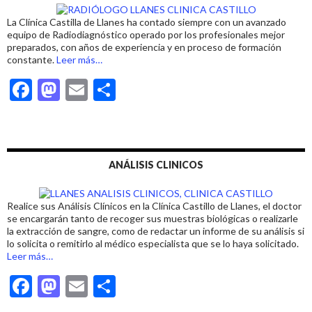
o
n
ti
La Clínica Castilla de Llanes ha contado siempre con un avanzado
k
r
equipo de Radiodiagnóstico operado por los profesionales mejor
preparados, con años de experiencia y en proceso de formación
acerca
constante.
Leer más
…
de
F
M
E
C
«RADIOLOGÍA
EN
ac
as
m
o
LLANES»
e
to
ai
m
b
d
l
p
ANÁLISIS CLINICOS
o
o
ar
o
n
ti
Realice sus Análisis Clínicos en la Clínica Castillo de Llanes, el doctor
k
r
se encargarán tanto de recoger sus muestras biológicas o realizarle
la extracción de sangre, como de redactar un informe de su análisis si
lo solicita o remitirlo al médico especialista que se lo haya solicitado.
acerca
Leer más
…
de
F
M
E
C
«ANÁLISIS
CLINICOS
ac
as
m
o
EN