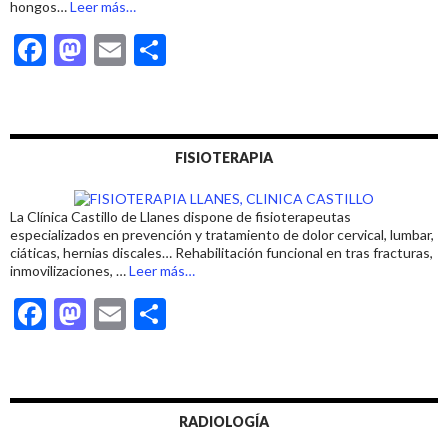
acerca
hongos…
Leer más
…
de
F
M
E
C
«PODÓLOGO
EN
ac
as
m
o
LLANES»
e
to
ai
m
b
d
l
p
FISIOTERAPIA
o
o
ar
o
n
ti
La Clínica Castillo de Llanes dispone de fisioterapeutas
k
r
especializados en prevención y tratamiento de dolor cervical, lumbar,
ciáticas, hernias discales… Rehabilitación funcional en tras fracturas,
acerca
inmovilizaciones, …
Leer más
…
de
F
M
E
C
«FISIOTERAPEUTA
EN
ac
as
m
o
LLANES»
e
to
ai
m
b
d
l
p
RADIOLOGÍA
o
o
ar