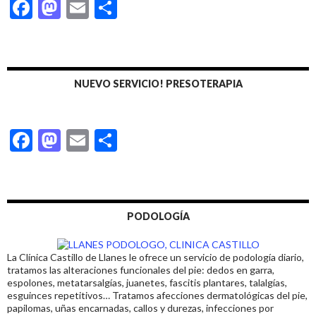
F
M
E
C
k
r
ac
as
m
o
e
to
ai
m
b
d
l
p
NUEVO SERVICIO! PRESOTERAPIA
o
o
ar
o
n
ti
F
M
E
C
k
r
ac
as
m
o
e
to
ai
m
b
d
l
p
PODOLOGÍA
o
o
ar
o
n
ti
La Clínica Castillo de Llanes le ofrece un servicio de podología diario,
k
r
tratamos las alteraciones funcionales del pie: dedos en garra,
espolones, metatarsalgías, juanetes, fascitis plantares, talalgías,
esguinces repetitivos… Tratamos afecciones dermatológicas del pie,
papilomas, uñas encarnadas, callos y durezas, infecciones por