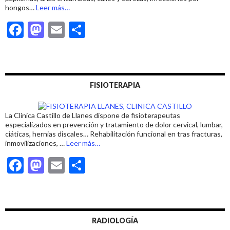
acerca
hongos…
Leer más
…
de
F
M
E
C
«PODÓLOGO
EN
ac
as
m
o
LLANES»
e
to
ai
m
b
d
l
p
FISIOTERAPIA
o
o
ar
o
n
ti
La Clínica Castillo de Llanes dispone de fisioterapeutas
k
r
especializados en prevención y tratamiento de dolor cervical, lumbar,
ciáticas, hernias discales… Rehabilitación funcional en tras fracturas,
acerca
inmovilizaciones, …
Leer más
…
de
F
M
E
C
«FISIOTERAPEUTA
EN
ac
as
m
o
LLANES»
e
to
ai
m
b
d
l
p
RADIOLOGÍA