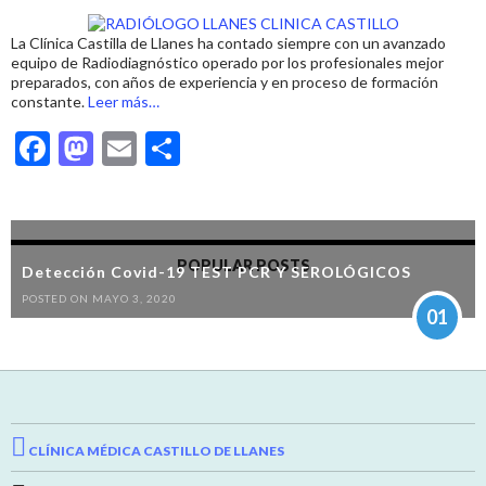
o
o
ar
o
n
ti
La Clínica Castilla de Llanes ha contado siempre con un avanzado
k
r
equipo de Radiodiagnóstico operado por los profesionales mejor
preparados, con años de experiencia y en proceso de formación
acerca
constante.
Leer más
…
de
F
M
E
C
«RADIOLOGÍA
EN
ac
as
m
o
LLANES»
e
to
ai
m
b
d
l
p
POPULAR POSTS
Detección Covid-19 TEST PCR Y SEROLÓGICOS
o
o
ar
POSTED ON MAYO 3, 2020
o
n
ti
01
k
r
CLÍNICA MÉDICA CASTILLO DE LLANES