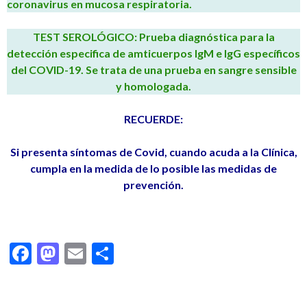
coronavirus en mucosa respiratoria.
TEST SEROLÓGICO: Prueba diagnóstica para la
detección especifica de amticuerpos IgM e IgG específicos
del COVID-19. Se trata de una prueba en sangre sensible
y homologada.
RECUERDE:
Si presenta síntomas de Covid, cuando acuda a la Clínica,
cumpla en la medida de lo posible las medidas de
prevención.
F
M
E
C
ac
as
m
o
e
to
ai
m