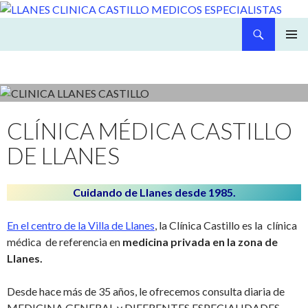
Buscar
LLANES CLINICA CASTILLO MEDICOS ESPECIALISTAS
SALTAR
MENÚ
AL
PRINCI
CONTENIDO
CLÍNICA MÉDICA CASTILLO
DE LLANES
Cuidando de Llanes desde 1985.
En el centro de la Villa de Llanes
, la Clínica Castillo es la clínica
médica de referencia en
medicina privada en la zona de
Llanes.
Desde hace más de 35 años, le ofrecemos consulta diaria de
MEDICINA GENERAL y DIFERENTES ESPECIALIDADES