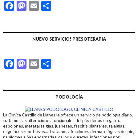
F
M
E
C
k
r
ac
as
m
o
e
to
ai
m
b
d
l
p
NUEVO SERVICIO! PRESOTERAPIA
o
o
ar
o
n
ti
F
M
E
C
k
r
ac
as
m
o
e
to
ai
m
b
d
l
p
PODOLOGÍA
o
o
ar
o
n
ti
La Clínica Castillo de Llanes le ofrece un servicio de podología diario,
k
r
tratamos las alteraciones funcionales del pie: dedos en garra,
espolones, metatarsalgías, juanetes, fascitis plantares, talalgías,
esguinces repetitivos… Tratamos afecciones dermatológicas del pie,
papilomas, uñas encarnadas, callos y durezas, infecciones por