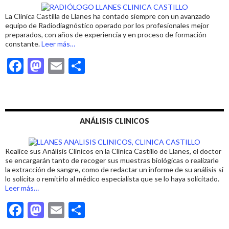
o
n
ti
La Clínica Castilla de Llanes ha contado siempre con un avanzado
k
r
equipo de Radiodiagnóstico operado por los profesionales mejor
preparados, con años de experiencia y en proceso de formación
acerca
constante.
Leer más
…
de
F
M
E
C
«RADIOLOGÍA
EN
ac
as
m
o
LLANES»
e
to
ai
m
b
d
l
p
ANÁLISIS CLINICOS
o
o
ar
o
n
ti
Realice sus Análisis Clínicos en la Clínica Castillo de Llanes, el doctor
k
r
se encargarán tanto de recoger sus muestras biológicas o realizarle
la extracción de sangre, como de redactar un informe de su análisis si
lo solicita o remitirlo al médico especialista que se lo haya solicitado.
acerca
Leer más
…
de
F
M
E
C
«ANÁLISIS
CLINICOS
ac
as
m
o
EN