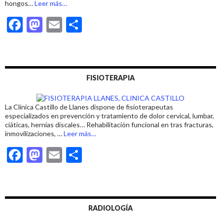
acerca
hongos…
Leer más
…
de
F
M
E
C
«PODÓLOGO
EN
ac
as
m
o
LLANES»
e
to
ai
m
b
d
l
p
FISIOTERAPIA
o
o
ar
o
n
ti
La Clínica Castillo de Llanes dispone de fisioterapeutas
k
r
especializados en prevención y tratamiento de dolor cervical, lumbar,
ciáticas, hernias discales… Rehabilitación funcional en tras fracturas,
acerca
inmovilizaciones, …
Leer más
…
de
F
M
E
C
«FISIOTERAPEUTA
EN
ac
as
m
o
LLANES»
e
to
ai
m
b
d
l
p
RADIOLOGÍA
o
o
ar