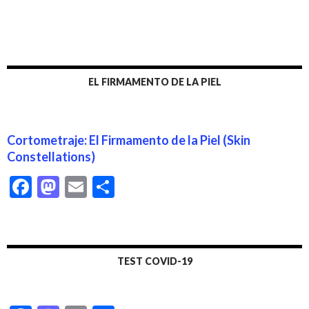
EL FIRMAMENTO DE LA PIEL
Cortometraje: El Firmamento de la Piel (Skin
Constellations)
F
M
E
C
ac
as
m
o
e
to
ai
m
b
d
l
p
TEST COVID-19
o
o
ar
o
n
ti