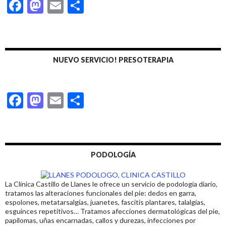
F
M
E
C
k
r
ac
as
m
o
e
to
ai
m
b
d
l
p
NUEVO SERVICIO! PRESOTERAPIA
o
o
ar
o
n
ti
F
M
E
C
k
r
ac
as
m
o
e
to
ai
m
b
d
l
p
PODOLOGÍA
o
o
ar
o
n
ti
La Clínica Castillo de Llanes le ofrece un servicio de podología diario,
k
r
tratamos las alteraciones funcionales del pie: dedos en garra,
espolones, metatarsalgías, juanetes, fascitis plantares, talalgías,
esguinces repetitivos… Tratamos afecciones dermatológicas del pie,
papilomas, uñas encarnadas, callos y durezas, infecciones por