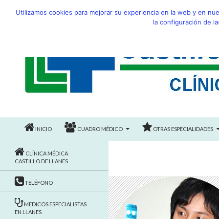
Utilizamos cookies para mejorar su experiencia en la web y en nu
la configuración de l
SALTAR AL CONTENIDO
Buscar
LLANES CLINICA CASTILLO MEDICOS ESPECIALIS
INICIO
CUADRO MÉDICO
OTRAS ESPECIALIDADES
Llanes Clínica Castillo médicos
especialistas en Llanes
CLÍNICA MÉDICA
CASTILLO DE LLANES
TELÉFONO
MEDICOS ESPECIALISTAS
EN LLANES