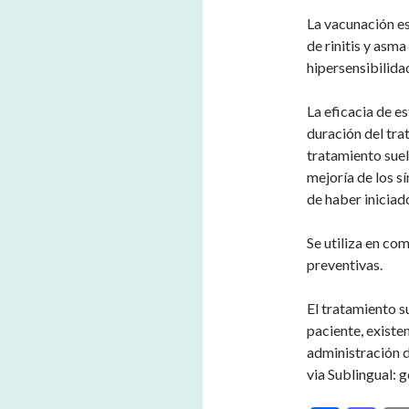
La vacunación es
de rinitis y asma
hipersensibilida
La eficacia de e
duración del tra
tratamiento suel
mejoría de los s
de haber iniciad
Se utiliza en c
preventivas.
El tratamiento s
paciente, existe
administración d
via Sublingual: g