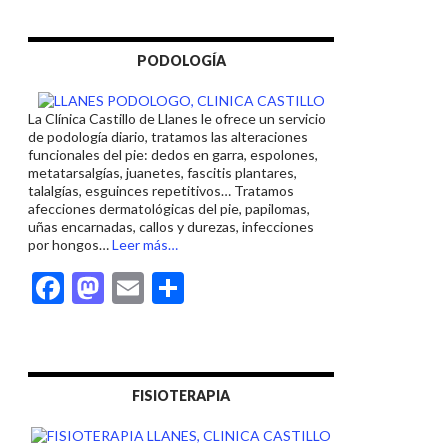
e
to
ai
m
b
d
l
p
PODOLOGÍA
o
o
ar
o
n
ti
La Clínica Castillo de Llanes le ofrece un servicio
k
r
de podología diario, tratamos las alteraciones
funcionales del pie: dedos en garra, espolones,
metatarsalgías, juanetes, fascitis plantares,
talalgías, esguinces repetitivos… Tratamos
afecciones dermatológicas del pie, papilomas,
uñas encarnadas, callos y durezas, infecciones
acerca
por hongos…
Leer más
…
de
F
M
E
C
«PODÓLOGO
EN
ac
as
m
o
LLANES»
e
to
ai
m
b
d
l
p
FISIOTERAPIA
o
o
ar
o
n
ti