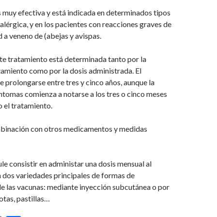
 muy efectiva y está indicada en determinados tipos
 alérgica, y en los pacientes con reacciones graves de
d a veneno de (abejas y avispas.
ste tratamiento está determinada tanto por la
tamiento como por la dosis administrada. El
e prolongarse entre tres y cinco años, aunque la
íntomas comienza a notarse a los tres o cinco meses
o el tratamiento.
ombinación con otros medicamentos y medidas
ule consistir en administar una dosis mensual al
n dos variedades principales de formas de
e las vacunas: mediante inyección subcutánea o por
otas, pastillas…