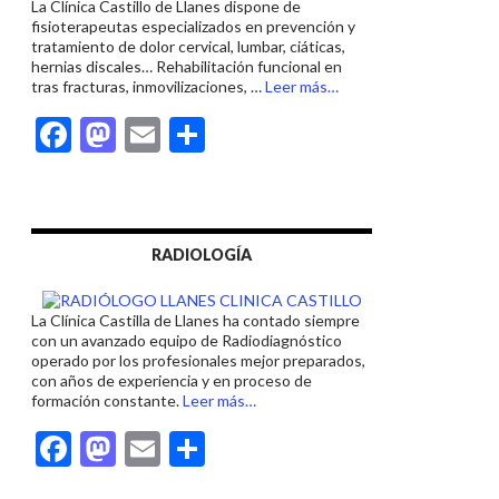
La Clínica Castillo de Llanes dispone de
k
r
fisioterapeutas especializados en prevención y
tratamiento de dolor cervical, lumbar, ciáticas,
hernias discales… Rehabilitación funcional en
acerca
tras fracturas, inmovilizaciones, …
Leer más
…
de
F
M
E
C
«FISIOTERAPEUTA
EN
ac
as
m
o
LLANES»
e
to
ai
m
b
d
l
p
RADIOLOGÍA
o
o
ar
o
n
ti
La Clínica Castilla de Llanes ha contado siempre
k
r
con un avanzado equipo de Radiodiagnóstico
operado por los profesionales mejor preparados,
con años de experiencia y en proceso de
acerca
formación constante.
Leer más
…
de
F
M
E
C
«RADIOLOGÍA
EN
ac
as
m
o
LLANES»