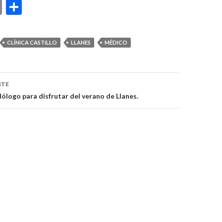
E
C
m
o
ai
m
CLÍNICA CASTILLO
LLANES
MÉDICO
l
p
ar
ón
ti
NTE
ólogo para disfrutar del verano de Llanes.
r