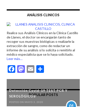
e
to
ai
m
b
d
l
p
ANÁLISIS CLINICOS
o
o
ar
o
n
ti
k
r
Realice sus Análisis Clínicos en la Clínica Castillo
de Llanes, el doctor se encargarán tanto de
recoger sus muestras biológicas o realizarle la
extracción de sangre, como de redactar un
informe de su análisis si lo solicita o remitirlo al
médico especialista que se lo haya solicitado.
acerca
Leer más
…
de
F
M
E
C
«ANÁLISIS
CLINICOS
ac
as
m
o
EN
LLANES»
e
to
ai
m
b
d
l
p
Detección Covid-19 TEST PCR Y
POPULAR POSTS
SEROLÓGICOS
o
o
ar
POSTED ON MAYO 3, 2020
01