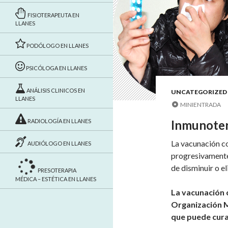
FISIOTERAPEUTA EN
LLANES
PODÓLOGO EN LLANES
PSICÓLOGA EN LLANES
ANÁLISIS CLINICOS EN
UNCATEGORIZED
LLANES
MINIENTRADA
RADIOLOGÍA EN LLANES
Inmunotera
La vacunación co
AUDIÓLOGO EN LLANES
progresivamente 
de disminuir o el
PRESOTERAPIA
MÉDICA – ESTÉTICA EN LLANES
La vacunación 
Organización M
que puede cura